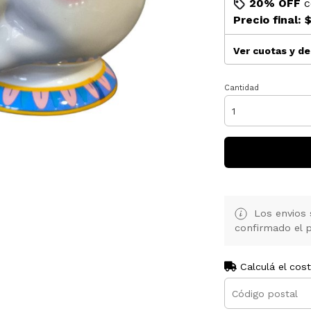
20% OFF
c
Precio final:
$
Ver cuotas y d
Cantidad
Los envios 
confirmado el p
Calculá el cos