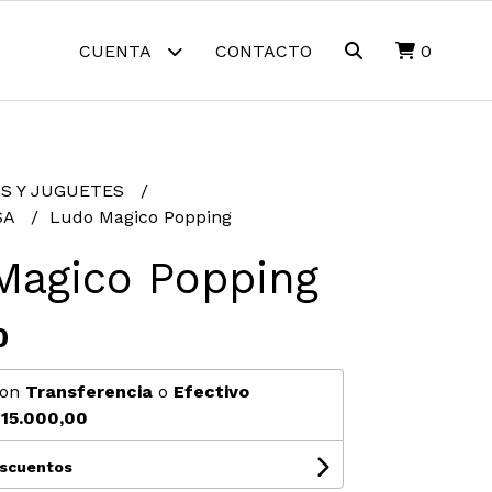
CUENTA
CONTACTO
0
S Y JUGUETES
SA
Ludo Magico Popping
Magico Popping
0
on
Transferencia
o
Efectivo
15.000,00
escuentos