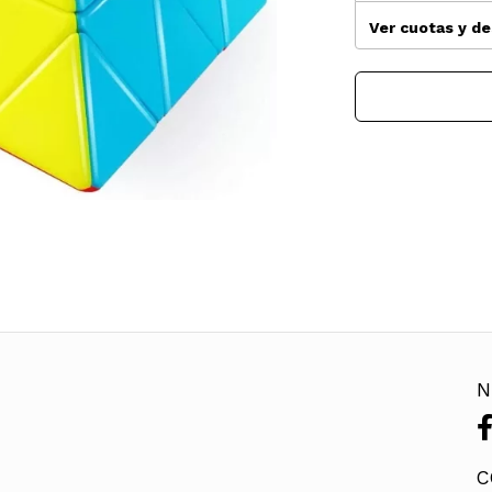
Ver cuotas y d
N
C